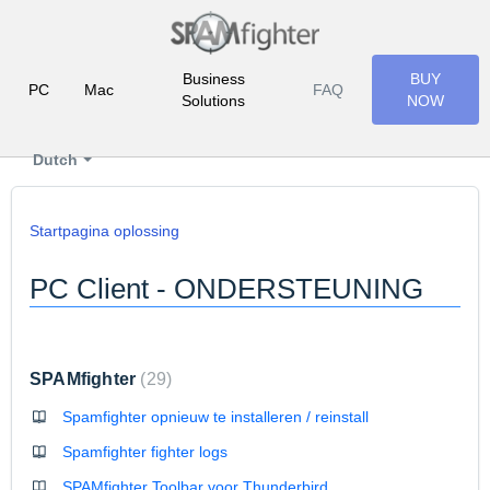
Business
BUY
PC
Mac
FAQ
Solutions
NOW
Dutch
Startpagina oplossing
PC Client - ONDERSTEUNING
SPAMfighter
29
Spamfighter opnieuw te installeren / reinstall
Spamfighter fighter logs
SPAMfighter Toolbar voor Thunderbird