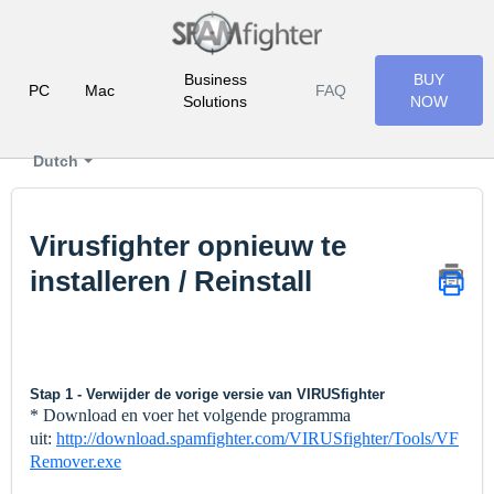
Business
BUY
PC
Mac
FAQ
Solutions
NOW
Dutch
Virusfighter opnieuw te
installeren / Reinstall
Stap 1 - Verwijder de vorige versie van VIRUSfighter
* Download en voer het volgende programma
uit:
http://download.spamfighter.com/VIRUSfighter/Tools/VF
Remover.exe