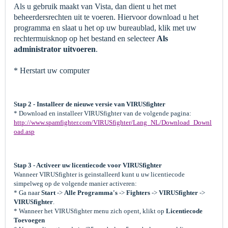
Als u gebruik maakt van Vista, dan dient u het met
beheerdersrechten uit te voeren. Hiervoor download u het
programma en slaat u het op uw bureaublad, klik met uw
rechtermuisknop op het bestand en selecteer
Als
administrator uitvoeren
.
* Herstart uw computer
Stap 2 - Installeer de nieuwe versie van VIRUSfighter
* Download en installeer VIRUSfighter van de volgende pagina:
http://www.spamfighter.com/VIRUSfighter/Lang_NL/Download_Downl
oad.asp
Stap 3 - Activeer uw licentiecode voor VIRUSfighter
Wanneer VIRUSfighter is geinstalleerd kunt u uw licentiecode
simpelweg op de volgende manier activeren:
* Ga naar
Start
->
Alle Programma's
->
Fighters
->
VIRUSfighter
->
VIRUSfighter
.
* Wanneer het VIRUSfighter menu zich opent, klikt op
Licentiecode
Toevoegen