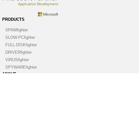
PRODUCTS
SPAMfighter
SLOW-PCfighter
FULL-DISKfighter
DRIVERfighter
VIRUSfighter
SPYWAREfighter
ABOUT
Company
Contact us
Press room
Blog
Newsletter
PARTNERSHIPS
Become a partner