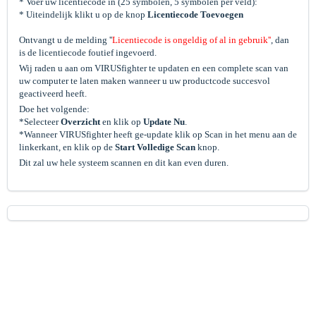
* Voer uw licentiecode in (25 symbolen, 5 symbolen per veld):
* Uiteindelijk klikt u op de knop
Licentiecode Toevoegen
Ontvangt u de melding ''
Licentiecode is ongeldig of al in gebruik''
, dan
is de licentiecode foutief ingevoerd.
Wij raden u aan om VIRUSfighter te updaten en een complete scan van
uw computer te laten maken wanneer u uw productcode succesvol
geactiveerd heeft.
Doe het volgende:
*Selecteer
Overzicht
en klik op
Update Nu
.
*Wanneer VIRUSfighter heeft ge-update klik op Scan in het menu aan de
linkerkant, en klik op de
Start Volledige Scan
knop.
Dit zal uw hele systeem scannen en dit kan even duren.