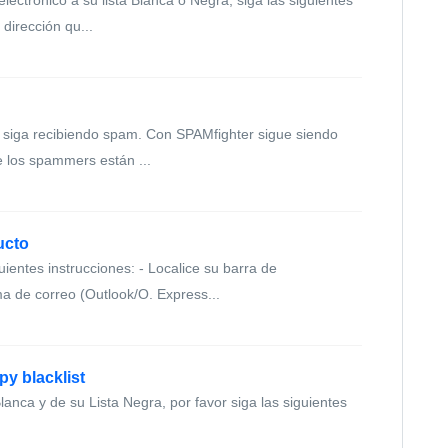
electrónico a su lista Blanca o Negra, siga las siguientes
 dirección qu...
 siga recibiendo spam. Con SPAMfighter sigue siendo
e los spammers están ...
ucto
uientes instrucciones: - Localice su barra de
 de correo (Outlook/O. Express...
py blacklist
anca y de su Lista Negra, por favor siga las siguientes