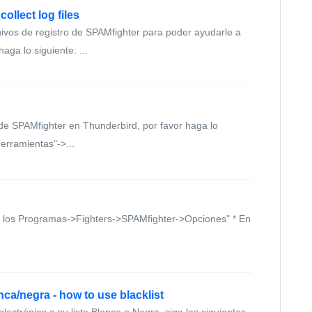
ollect log files
ivos de registro de SPAMfighter para poder ayudarle a
aga lo siguiente: ...
 de SPAMfighter en Thunderbird, por favor haga lo
erramientas"->...
s los Programas->Fighters->SPAMfighter->Opciones" * En
nca/negra - how to use blacklist