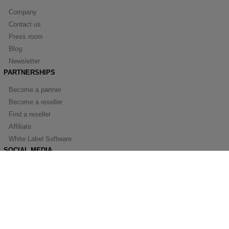
Company
Contact us
Press room
Blog
Newsletter
PARTNERSHIPS
Become a partner
Become a reseller
Find a reseller
Affiliate
White Label Software
SOCIAL MEDIA
Facebook
Youtube
Linkedin
© SPAMfighter 2003 - 2019 All rights reserved