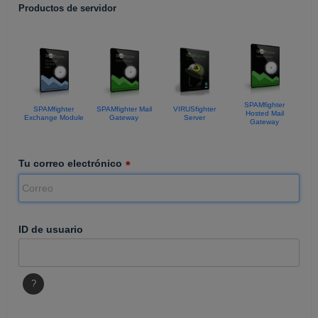
Productos de servidor
SPAMfighter
SPAMfighter
SPAMfighter Mail
VIRUSfighter
Hosted Mail
Exchange Module
Gateway
Server
Gateway
Tu correo electrónico
ID de usuario
?