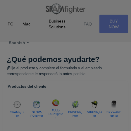
Business
BUY
PC
Mac
FAQ
Solutions
NOW
Spanish
¿Qué podemos ayudarte?
¡Elija el producto y complete el formulario y el empleado
correspondiente le responderá lo antes posible!
Productos del cliente
FULL-
SPAMfight
SLOW-
DRIVERfig
VIRUSfight
SPYWARE
DISKfighte
er
PCfighter
hter
er
fighter
r