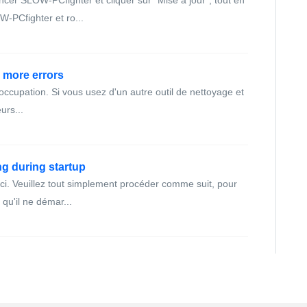
ancer SLOW-PCfighter et cliquer sur “Mise à jour”, tout en
PCfighter et ro...
 more errors
éoccupation. Si vous usez d'un autre outil de nettoyage et
urs...
g during startup
uci. Veuillez tout simplement procéder comme suit, pour
qu'il ne démar...