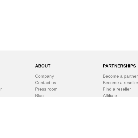
ABOUT
PARTNERSHIPS
Company
Become a partner
Contact us
Become a reselle
r
Press room
Find a reseller
Blog
Affiliate
Newsletter
White Label Soft
r
© SPAMfighter 2003 - 2019 All rights reserved