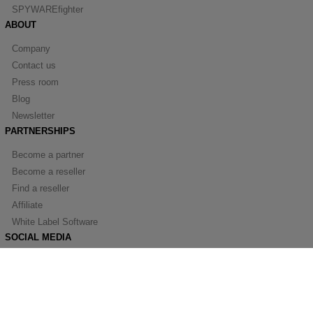
SPYWAREfighter
ABOUT
Company
Contact us
Press room
Blog
Newsletter
PARTNERSHIPS
Become a partner
Become a reseller
Find a reseller
Affiliate
White Label Software
SOCIAL MEDIA
Facebook
Youtube
Linkedin