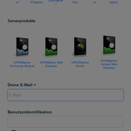
DISKfighte
er
PCfighter
hter
er
fighter
r
Serverprodukte
SPAMfighter
SPAMfighter
SPAMfighter Mail
VIRUSfighter
Hosted Mail
Exchange Module
Gateway
Server
Gateway
Deine E-Mail
Benutzeridentifikation