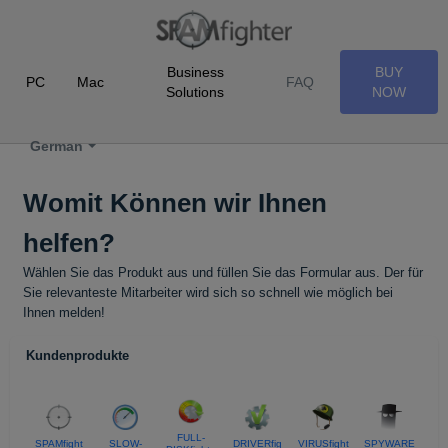
Business
BUY
PC
Mac
FAQ
Solutions
NOW
German
Womit Können wir Ihnen
helfen?
Wählen Sie das Produkt aus und füllen Sie das Formular aus. Der für
Sie relevanteste Mitarbeiter wird sich so schnell wie möglich bei
Ihnen melden!
Kundenprodukte
FULL-
SPAMfight
SLOW-
DRIVERfig
VIRUSfight
SPYWARE