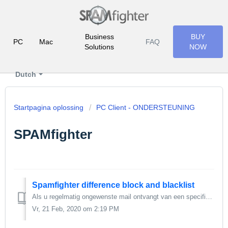
Business
BUY
PC
Mac
FAQ
Solutions
NOW
Dutch
Startpagina oplossing
PC Client - ONDERSTEUNING
SPAMfighter
Spamfighter difference block and blacklist
Als u regelmatig ongewenste mail ontvangt van een specifiek e-maildres of domein, kunt u de afzender op uw persoonlijkezwarte lijst zetten.Selecteer de onge...
Vr, 21 Feb, 2020 om 2:19 PM