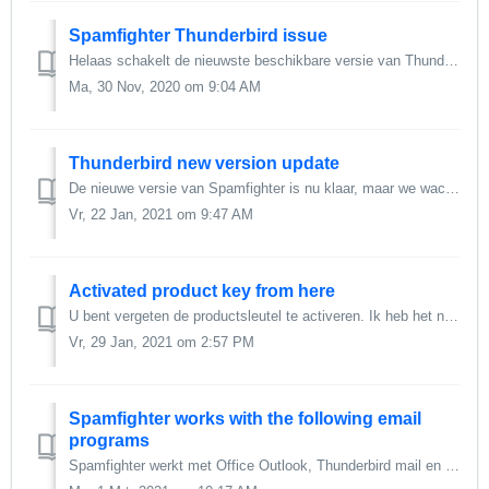
Spamfighter Thunderbird issue
Helaas schakelt de nieuwste beschikbare versie van Thunderbird momenteel alle invoegtoepassingen uit, inclusief Spamfighter. We brengen momenteel de wij...
Ma, 30 Nov, 2020 om 9:04 AM
Thunderbird new version update
De nieuwe versie van Spamfighter is nu klaar, maar we wachten op het beveiligingscertificaat waarmee de installatie met alle antivirusprogramma's kan wo...
Vr, 22 Jan, 2021 om 9:47 AM
Activated product key from here
U bent vergeten de productsleutel te activeren. Ik heb het nu vanaf hier geactiveerd. Start gewoon uw computer opnieuw op en de productsleutel wordt bijgewe...
Vr, 29 Jan, 2021 om 2:57 PM
Spamfighter works with the following email
programs
Spamfighter werkt met Office Outlook, Thunderbird mail en Windows Live Mail. U kunt bijvoorbeeld Thunderbird-mail gratis downloaden als alternatief voor uw ...