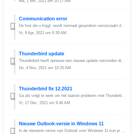
Ma, 1 Mrt, 2021 om 10:17 AM
Communication error
De fout die u krijgt, wordt normaal gesproken veroorzaakt doordat uw firewall de communicatie met onze server blokkeert. Probeer uw antivirus en firewall ui...
Vr, 9 Apr, 2021 om 8:30 AM
Thunderbird update
Thunderbird heeft opnieuw een nieuwe update verzonden die een probleem veroorzaakt voor Spamfighter om correct te werken. We zullen daarom de nodige wijzigi...
Do, 4 Nov, 2021 om 10:25 AM
Thunderbird fix 12.2021
Ga als volgt te werk om het laatste probleem met Thunderbird en Spamfighter op te lossen: Verwijder uw oude Spamfighter-versie niet, maar installeer de ...
Vr, 17 Dec, 2021 om 9:46 AM
Nieuwe Outlook-versie in Windows 11
In de nieuwste versie van Outlook voor Windows 11 kun je een bètaversie van "nieuw Outlook" inschakelen. Deze functie wordt niet ondersteund door ...