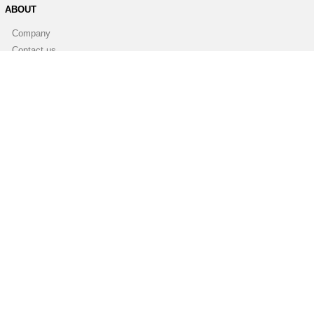
ABOUT
Company
Contact us
Press room
Blog
Newsletter
PARTNERSHIPS
Become a partner
Become a reseller
Find a reseller
Affiliate
White Label Software
SOCIAL MEDIA
Facebook
Youtube
Linkedin