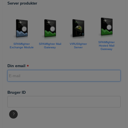
Server produkter
SPAMfighter
SPAMfighter
SPAMfighter Mail
VIRUSfighter
Hosted Mail
Exchange Module
Gateway
Server
Gateway
Din email
Bruger ID
?