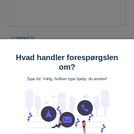
+
Vedhæft fil
Hvad handler forespørgslen
om?
Spar tid: Vælg, hvilken type hjælp, du ønsker!
SPAMfighter virker med