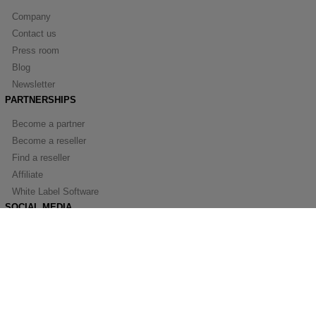
Company
Contact us
Press room
Blog
Newsletter
PARTNERSHIPS
Become a partner
Become a reseller
Find a reseller
Affiliate
White Label Software
SOCIAL MEDIA
Facebook
Youtube
Linkedin
© SPAMfighter 2003 - 2019 All rights reserved