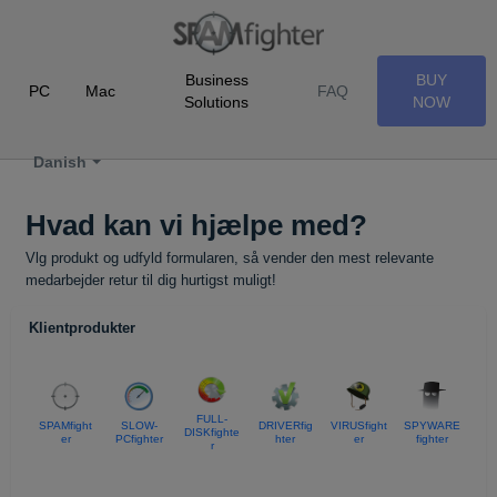
Business
BUY
PC
Mac
FAQ
Solutions
NOW
Danish
Hvad kan vi hjælpe med?
Vlg produkt og udfyld formularen, så vender den mest relevante
medarbejder retur til dig hurtigst muligt!
Klientprodukter
FULL-
SPAMfight
SLOW-
DRIVERfig
VIRUSfight
SPYWARE
DISKfighte
er
PCfighter
hter
er
fighter
r