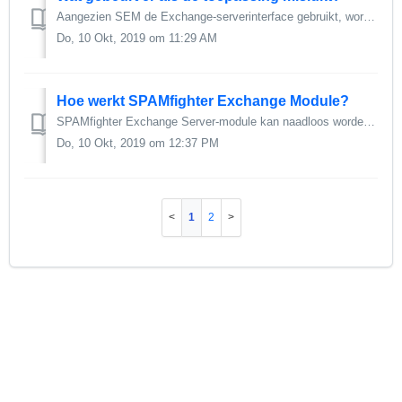
Aangezien SEM de Exchange-serverinterface gebruikt, worden e-mails niet verwijderd, maar alleen verplaatst. Als SEM onverwachts mislukt tijdens de analyse, ...
Do, 10 Okt, 2019 om 11:29 AM
Hoe werkt SPAMfighter Exchange Module?
SPAMfighter Exchange Server-module kan naadloos worden geïntegreerd met Microsoft Exchange Server, wat de oplossing zeer snel maakt. Zodra een e-mail bi...
Do, 10 Okt, 2019 om 12:37 PM
1
2