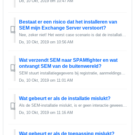
Do, 10 Okt, 2019 om 10:47 AM
Bestaat er een risico dat het installeren van
SEM mijn Exchange Server verstoort?
Nee, zeker niet! Het worst case scenario is dat de installatie mislukt (niet waarschijnlijk!) En SEM spam doorlaat naar de gebruikers. Met andere woorde...
Do, 10 Okt, 2019 om 10:56 AM
Wat verzendt SEM naar SPAMfighter en wat
ontvangt SEM van de buitenwereld?
SEM stuurt installatiegegevens bij registratie, aanmeldingsgegevens tijdens het uitvoeren en e-mail gecompileerde hash-waarden bij het testen van e-mails. S...
Do, 10 Okt, 2019 om 11:01 AM
Wat gebeurt er als de installatie mislukt?
Als de SEM-installatie mislukt, is er geen interactie geweest met de Exchange Server en heeft dit dus geen invloed op uw configuratie.
Do, 10 Okt, 2019 om 11:16 AM
Wat gebeurt er als de toepassing mislukt?