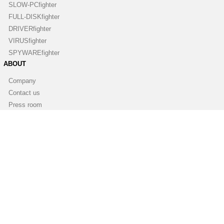
SLOW-PCfighter
FULL-DISKfighter
DRIVERfighter
VIRUSfighter
SPYWAREfighter
ABOUT
Company
Contact us
Press room
Blog
Newsletter
PARTNERSHIPS
Become a partner
Become a reseller
Find a reseller
Affiliate
White Label Software
SOCIAL MEDIA