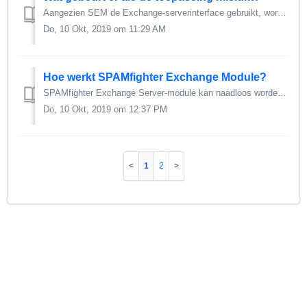
Aangezien SEM de Exchange-serverinterface gebruikt, worden e-mails niet verwijderd, maar alleen verplaatst. Als SEM onverwachts mislukt tijdens de analyse, ...
Do, 10 Okt, 2019 om 11:29 AM
Hoe werkt SPAMfighter Exchange Module?
SPAMfighter Exchange Server-module kan naadloos worden geïntegreerd met Microsoft Exchange Server, wat de oplossing zeer snel maakt. Zodra een e-mail bi...
Do, 10 Okt, 2019 om 12:37 PM
1
2