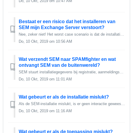
Do, 10 Okt, 2019 om 10:47 AM
Bestaat er een risico dat het installeren van
SEM mijn Exchange Server verstoort?
Nee, zeker niet! Het worst case scenario is dat de installatie mislukt (niet waarschijnlijk!) En SEM spam doorlaat naar de gebruikers. Met andere woorde...
Do, 10 Okt, 2019 om 10:56 AM
Wat verzendt SEM naar SPAMfighter en wat
ontvangt SEM van de buitenwereld?
SEM stuurt installatiegegevens bij registratie, aanmeldingsgegevens tijdens het uitvoeren en e-mail gecompileerde hash-waarden bij het testen van e-mails. S...
Do, 10 Okt, 2019 om 11:01 AM
Wat gebeurt er als de installatie mislukt?
Als de SEM-installatie mislukt, is er geen interactie geweest met de Exchange Server en heeft dit dus geen invloed op uw configuratie.
Do, 10 Okt, 2019 om 11:16 AM
Wat gebeurt er als de toepassing mislukt?