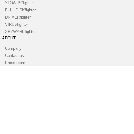
SLOW-PCfighter
FULL-DISKfighter
DRIVERfighter
VIRUSfighter
SPYWAREfighter
ABOUT
Company
Contact us
Press room
Blog
Newsletter
PARTNERSHIPS
Become a partner
Become a reseller
Find a reseller
Affiliate
White Label Software
SOCIAL MEDIA